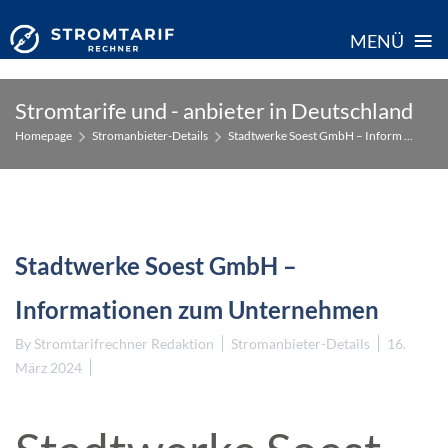
≡
MENÜ
Skip
Stromtarife und - anbieter in Deutschland
to
Homepage
Stromanbieter-Details
Stadtwerke Soest GmbH – Inform ...
content
Stadtwerke Soest GmbH –
Informationen zum Unternehmen
By
Stromtarifrechner Redaktion
Stromanbieter-Details
16.
März 2024