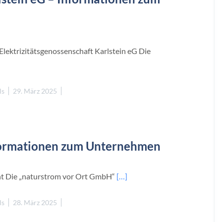
Elektrizitätsgenossenschaft Karlstein eG Die
ls
29. März 2025
formationen zum Unternehmen
t Die „naturstrom vor Ort GmbH“
[…]
ls
28. März 2025