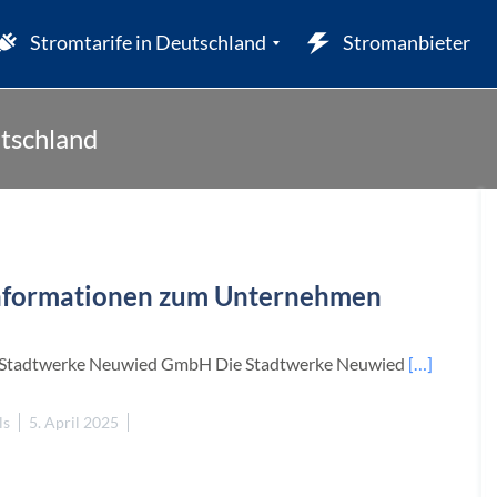
Stromtarife in Deutschland
Stromanbieter
utschland
W
nformationen zum Unternehmen
 Stadtwerke Neuwied GmbH Die Stadtwerke Neuwied
[…]
ls
5. April 2025