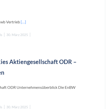
swb Vertrieb
[…]
ls
30. März 2025
s Aktiengesellschaft ODR –
en
chaft ODR Unternehmensüberblick Die EnBW
ls
30. März 2025