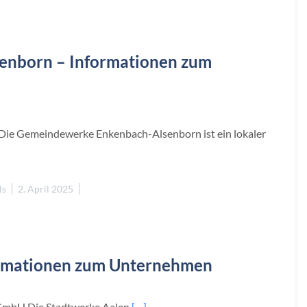
enborn – Informationen zum
ie Gemeindewerke Enkenbach-Alsenborn ist ein lokaler
ls
2. April 2025
W
ormationen zum Unternehmen
GmbH Die Stadtwerke Aalen
[…]