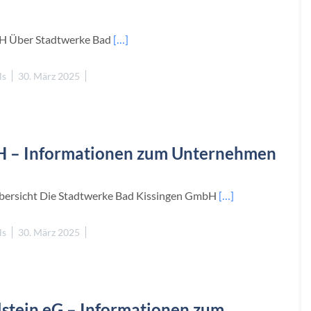
bH Über Stadtwerke Bad
[…]
ls
30. März 2025
H – Informationen zum Unternehmen
ersicht Die Stadtwerke Bad Kissingen GmbH
[…]
ls
30. März 2025
lstein eG – Informationen zum