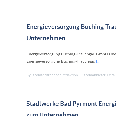
i
g
-
H
o
Energieversorgung Buching-Tr
l
s
t
Unternehmen
e
i
n
Energieversorgung Buching-Trauchgau GmbH Übe
Energieversorgung Buching-Trauchgau
[…]
By
Stromtarifrechner Redaktion
Stromanbieter-Detai
Stadtwerke Bad Pyrmont Energ
zum Unternehmen