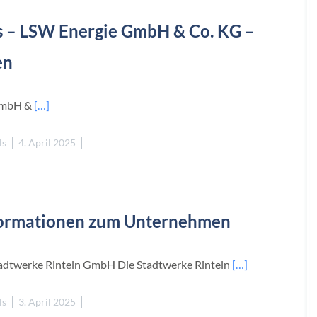
s – LSW Energie GmbH & Co. KG –
en
 GmbH &
[…]
ls
4. April 2025
formationen zum Unternehmen
adtwerke Rinteln GmbH Die Stadtwerke Rinteln
[…]
ls
3. April 2025