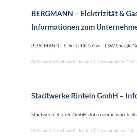
e
r
n
BERGMANN – Elektrizität & Ga
B
Informationen zum Unternehm
r
a
n
d
BERGMANN – Elektrizität & Gas – LSW Energie
e
n
b
By
Stromtarifrechner Redaktion
Stromanbieter-Detai
u
r
g
H
e
Stadtwerke Rinteln GmbH – In
s
s
e
n
Stadtwerke Rinteln GmbH Unternehmensprofil St
N
i
By
Stromtarifrechner Redaktion
Stromanbieter-Detai
e