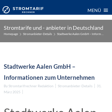
≡
MENÜ
Skip
Stromtarife und - anbieter in Deutschland
to
Homepage
Stromanbieter-Details
Stadtwerke Aalen GmbH – Inform ...
content
Stadtwerke Aalen GmbH –
Informationen zum Unternehmen
By
Stromtarifrechner Redaktion
Stromanbieter-Details
31.
März 2025