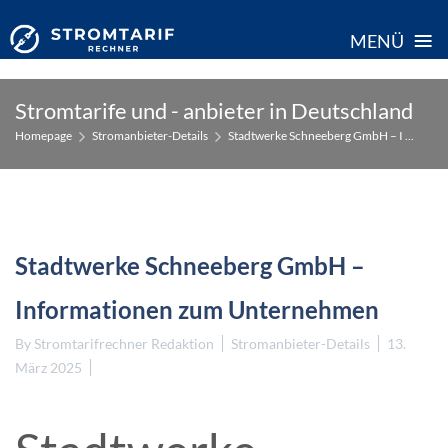
≡
MENÜ
Skip
Stromtarife und - anbieter in Deutschland
to
Homepage
Stromanbieter-Details
Stadtwerke Schneeberg GmbH – I ...
content
Stadtwerke Schneeberg GmbH –
Informationen zum Unternehmen
By
Stromtarifrechner Redaktion
Stromanbieter-Details
13.
März 2025