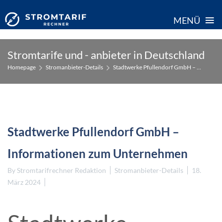
≡
MENÜ
Skip
Stromtarife und - anbieter in Deutschland
to
Homepage
Stromanbieter-Details
Stadtwerke Pfullendorf GmbH – ...
content
Stadtwerke Pfullendorf GmbH –
Informationen zum Unternehmen
By
Stromtarifrechner Redaktion
Stromanbieter-Details
18.
März 2024