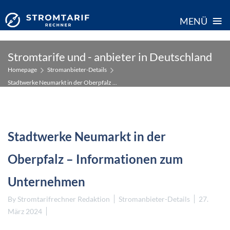
≡
MENÜ
Skip
Stromtarife und - anbieter in Deutschland
to
Homepage
Stromanbieter-Details
content
Stadtwerke Neumarkt in der Oberpfalz ...
Stadtwerke Neumarkt in der
Oberpfalz – Informationen zum
Unternehmen
By
Stromtarifrechner Redaktion
Stromanbieter-Details
27.
März 2024