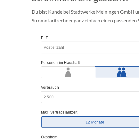
e
n
Du bist Kunde bei Stadtwerke Meiningen GmbH un
b
Stromntarifrechner ganz einfach einen passenden 
u
r
g
-
V
o
r
p
o
m
m
e
r
n
S
c
h
l
e
s
w