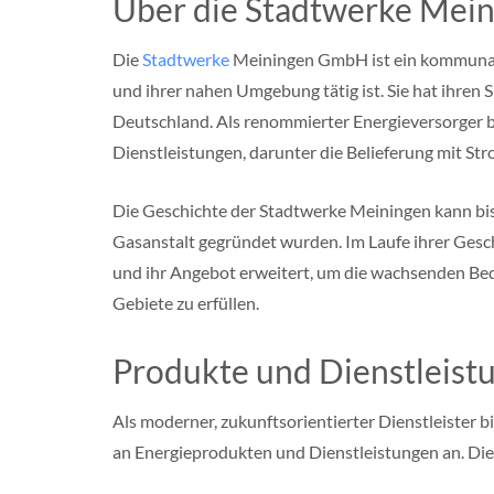
Über die Stadtwerke Me
e
r
n
Die
Stadtwerke
Meiningen GmbH ist ein kommunal
B
und ihrer nahen Umgebung tätig ist. Sie hat ihren 
r
a
Deutschland. Als renommierter Energieversorger b
n
Dienstleistungen, darunter die Belieferung mit St
d
e
n
Die Geschichte der Stadtwerke Meiningen kann bis i
b
u
Gasanstalt gegründet wurden. Im Laufe ihrer Ges
r
und ihr Angebot erweitert, um die wachsenden Be
g
Gebiete zu erfüllen.
H
e
s
Produkte und Dienstleist
s
e
n
Als moderner, zukunftsorientierter Dienstleister
N
an Energieprodukten und Dienstleistungen an. Di
i
e