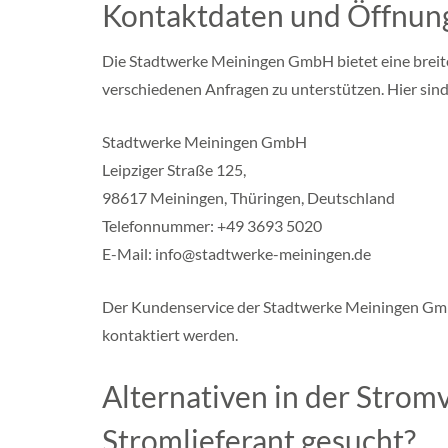
f
Kontaktdaten und Öffnun
a
l
e
Die Stadtwerke Meiningen GmbH bietet eine breit
n
verschiedenen Anfragen zu unterstützen. Hier si
R
h
Stadtwerke Meiningen GmbH
e
i
Leipziger Straße 125,
n
l
98617 Meiningen, Thüringen, Deutschland
a
Telefonnummer: +49 3693 5020
n
d
E-Mail: info@stadtwerke-meiningen.de
P
f
a
Der Kundenservice der Stadtwerke Meiningen GmbH
l
kontaktiert werden.
z
M
Alternativen in der Strom
e
c
k
Stromlieferant gesucht?
l