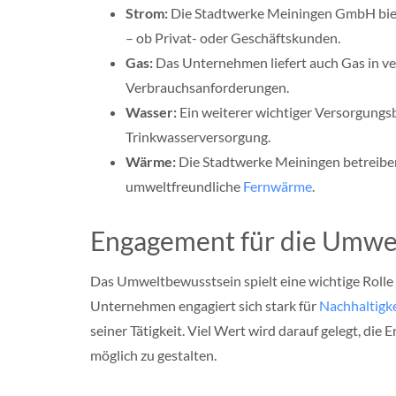
d
Strom:
Die Stadtwerke Meiningen GmbH bie
e
– ob Privat- oder Geschäftskunden.
r
s
Gas:
Das Unternehmen liefert auch Gas in ve
a
c
Verbrauchsanforderungen.
h
Wasser:
Ein weiterer wichtiger Versorgungs
s
e
Trinkwasserversorgung.
n
Wärme:
Die Stadtwerke Meiningen betreiben
N
umweltfreundliche
Fernwärme
.
o
r
d
Engagement für die Umwe
r
h
e
Das Umweltbewusstsein spielt eine wichtige Roll
i
n
Unternehmen engagiert sich stark für
Nachhaltigke
-
seiner Tätigkeit. Viel Wert wird darauf gelegt, di
e
möglich zu gestalten.
s
t