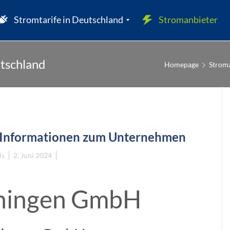
Stromtarife in Deutschland
Stromanbieter
utschland
Homepage
Stroma
W
 Informationen zum Unternehmen
ls
2. Juni 2024
iningen GmbH