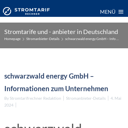
≡
MENÜ
Skip
Stromtarife und - anbieter in Deutschland
to
Homepage
Stromanbieter-Details
schwarzwald energy GmbH – Info ...
content
schwarzwald energy GmbH –
Informationen zum Unternehmen
By
Stromtarifrechner Redaktion
Stromanbieter-Details
4. Mai
2024