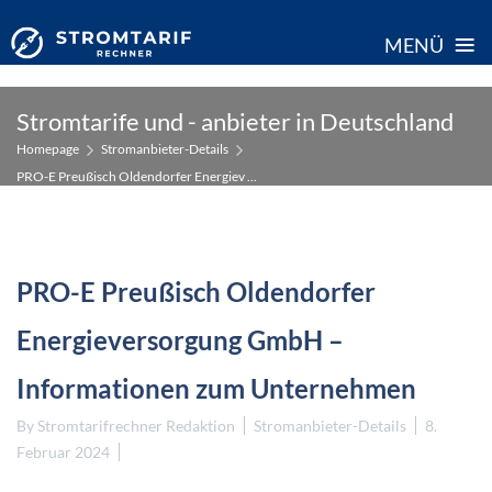
≡
MENÜ
Skip
Stromtarife und - anbieter in Deutschland
to
Homepage
Stromanbieter-Details
content
PRO-E Preußisch Oldendorfer Energiev ...
PRO-E Preußisch Oldendorfer
Energieversorgung GmbH –
Informationen zum Unternehmen
By
Stromtarifrechner Redaktion
Stromanbieter-Details
8.
Februar 2024