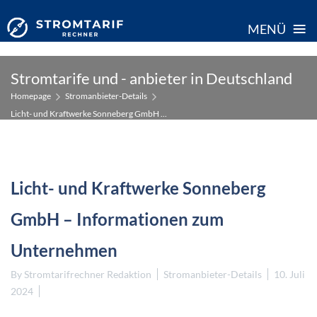
≡
MENÜ
Skip
Stromtarife und - anbieter in Deutschland
to
Homepage
Stromanbieter-Details
content
Licht- und Kraftwerke Sonneberg GmbH ...
Licht- und Kraftwerke Sonneberg
GmbH – Informationen zum
Unternehmen
By
Stromtarifrechner Redaktion
Stromanbieter-Details
10. Juli
2024