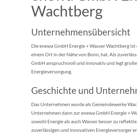
e
Wachtberg
r
n
B
r
Unternehmensübersicht
a
n
d
Die enewa GmbH Energie + Wasser Wachtberg ist ein
e
n
einem Ort in der Nähe von Bonn, hat. Als zuverläs
b
GmbH anspruchsvoll und innovativ und legt großen
u
r
Energieversorgung.
g
H
Geschichte und Unterne
e
s
s
Das Unternehmen wurde als Gemeindewerke Wach
e
Unternehmen dann zur enewa GmbH Energie + Wass
n
sowohl Energie als auch Wasser besser zu reflekt
N
i
zuverlässigen und innovativen Energieversorger ent
e