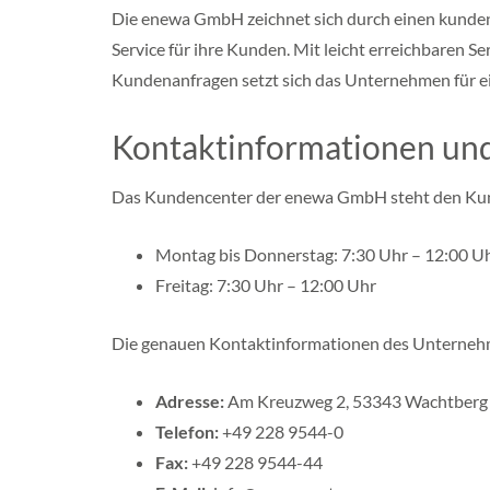
f
Die enewa GmbH zeichnet sich durch einen kunden
a
l
Service für ihre Kunden. Mit leicht erreichbaren S
e
Kundenanfragen setzt sich das Unternehmen für e
n
R
h
Kontaktinformationen un
e
i
n
Das Kundencenter der enewa GmbH steht den Kund
l
a
Montag bis Donnerstag: 7:30 Uhr – 12:00 Uh
n
d
Freitag: 7:30 Uhr – 12:00 Uhr
P
f
a
Die genauen Kontaktinformationen des Unternehme
l
z
Adresse:
Am Kreuzweg 2, 53343 Wachtberg
M
e
Telefon:
+49 228 9544-0
c
Fax:
+49 228 9544-44
k
l