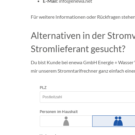
E-Mail:
info@enewa.net
e
n
b
Für weitere Informationen oder Rückfragen stehe
u
r
g
Alternativen in der Strom
-
V
Stromlieferant gesucht?
o
r
p
Du bist Kunde bei enewa GmbH Energie + Wasser 
o
m
mir unserem Stromntarifrechner ganz einfach eine
m
e
r
n
S
c
h
l
e
s
w