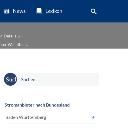
News
Lexikon
r-Details
er Wachtber ...
Suche
nach:
Stromanbieter nach Bundesland
Baden Württemberg