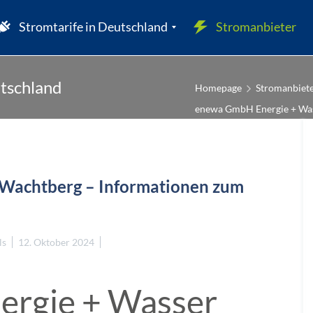
Stromtarife in Deutschland
Stromanbieter
utschland
Homepage
Stromanbiete
enewa GmbH Energie + Wass
W
Wachtberg – Informationen zum
ls
12. Oktober 2024
rgie + Wasser