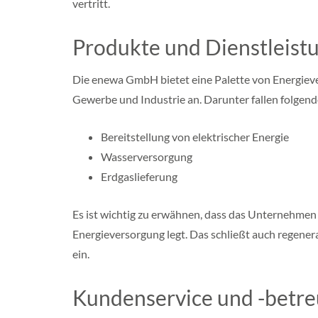
vertritt.
d
e
r
Produkte und Dienstleist
s
a
c
Die enewa GmbH bietet eine Palette von Energieve
h
s
Gewerbe und Industrie an. Darunter fallen folgen
e
n
Bereitstellung von elektrischer Energie
N
o
Wasserversorgung
r
Erdgaslieferung
d
r
h
Es ist wichtig zu erwähnen, dass das Unternehmen
e
i
Energieversorgung legt. Das schließt auch regenera
n
ein.
-
e
Kundenservice und -betr
s
t