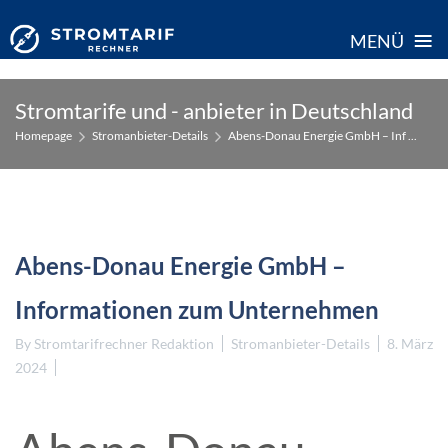
≡
MENÜ
Skip
Stromtarife und - anbieter in Deutschland
to
Homepage
Stromanbieter-Details
Abens-Donau Energie GmbH – Inf ...
content
Abens-Donau Energie GmbH –
Informationen zum Unternehmen
By
Stromtarifrechner Redaktion
Stromanbieter-Details
8. März
2024