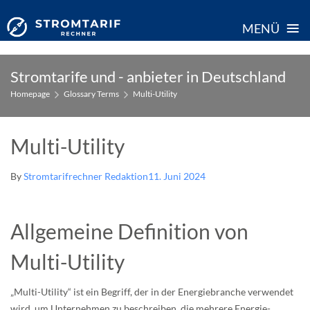
≡
MENÜ
Skip
Stromtarife und - anbieter in Deutschland
to
Homepage
Glossary Terms
Multi-Utility
content
Multi-Utility
By
Stromtarifrechner Redaktion
11. Juni 2024
Allgemeine Definition von
Multi-Utility
„Multi-Utility“ ist ein Begriff, der in der Energiebranche verwendet
wird, um Unternehmen zu beschreiben, die mehrere Energie-