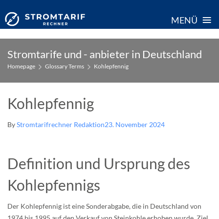
≡
MENÜ
Skip
Stromtarife und - anbieter in Deutschland
to
Homepage
Glossary Terms
Kohlepfennig
content
Kohlepfennig
By
Stromtarifrechner Redaktion
23. November 2024
Definition und Ursprung des
Kohlepfennigs
Der Kohlepfennig ist eine Sonderabgabe, die in Deutschland von
1974 bis 1995 auf den Verkauf von Steinkohle erhoben wurde. Ziel