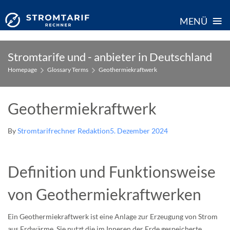
≡
MENÜ
Skip
Stromtarife und - anbieter in Deutschland
to
Homepage
Glossary Terms
Geothermiekraftwerk
content
Geothermiekraftwerk
By
Stromtarifrechner Redaktion
5. Dezember 2024
Definition und Funktionsweise
von Geothermiekraftwerken
Ein Geothermiekraftwerk ist eine Anlage zur Erzeugung von Strom
aus Erdwärme. Sie nutzt die im Inneren der Erde gespeicherte