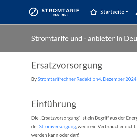
Startseite
Skip
B
Stromtarifrechner
a
Stromtarife und - anbieter in De
to
d
content
e
n
ü
Ersatzvorsorgung
r
t
t
By
Stromtarifrechner Redaktion
4. Dezember 2024
e
m
b
e
Einführung
r
g
Die „Ersatzvorsorgung“ ist ein Begriff aus der Energ
B
der
Stromversorgung
, wenn ein Verbraucher nicht
a
y
werden kann oder darf.