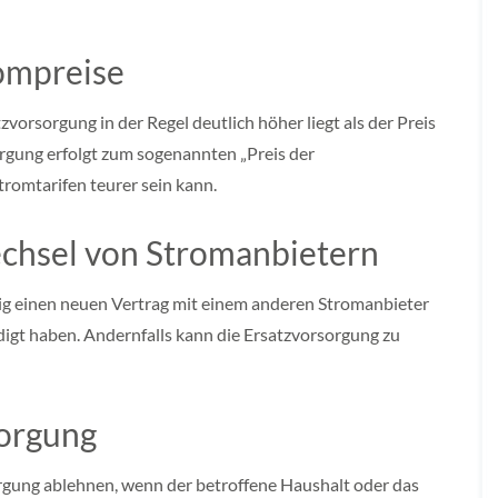
ompreise
tzvorsorgung in der Regel deutlich höher liegt als der Preis
orgung erfolgt zum sogenannten „Preis der
tromtarifen teurer sein kann.
chsel von Stromanbietern
tig einen neuen Vertrag mit einem anderen Stromanbieter
digt haben. Andernfalls kann die Ersatzvorsorgung zu
W
sorgung
rgung ablehnen, wenn der betroffene Haushalt oder das