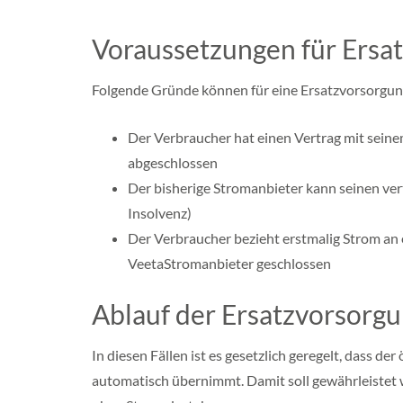
e
r
n
Voraussetzungen für Ersa
B
r
Folgende Gründe können für eine Ersatzvorsorgung
a
n
d
Der Verbraucher hat einen Vertrag mit sein
e
n
abgeschlossen
b
Der bisherige Stromanbieter kann seinen ve
u
r
Insolvenz)
g
Der Verbraucher bezieht erstmalig Strom an e
H
VeetaStromanbieter geschlossen
e
s
s
Ablauf der Ersatzvorsorg
e
n
In diesen Fällen ist es gesetzlich geregelt, dass de
N
i
automatisch übernimmt. Damit soll gewährleistet 
e