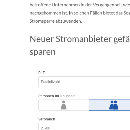
f
betroffene Unternehmen in der Vergangenheit wie
a
l
nachgekommen ist. In solchen Fällen bietet das So
e
Stromsperre abzuwenden.
n
R
Neuer Stromanbieter gefäl
h
e
i
sparen
n
l
a
n
d
P
f
a
l
z
M
e
c
k
l