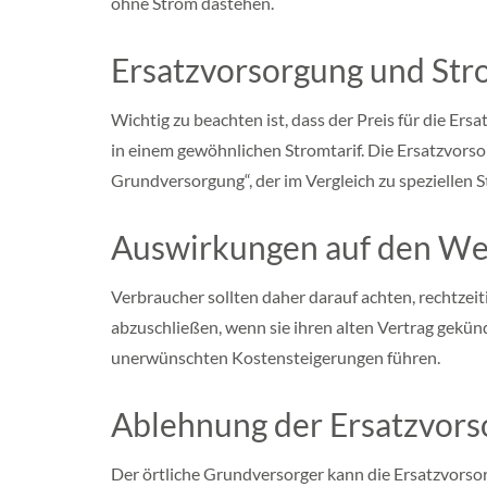
ohne Strom dastehen.
d
e
r
Ersatzvorsorgung und Str
s
a
c
Wichtig zu beachten ist, dass der Preis für die Ersa
h
s
in einem gewöhnlichen Stromtarif. Die Ersatzvors
e
Grundversorgung“, der im Vergleich zu speziellen S
n
N
o
Auswirkungen auf den We
r
d
r
Verbraucher sollten daher darauf achten, rechtzei
h
abzuschließen, wenn sie ihren alten Vertrag gekün
e
i
unerwünschten Kostensteigerungen führen.
n
-
Ablehnung der Ersatzvor
e
s
t
Der örtliche Grundversorger kann die Ersatzvorso