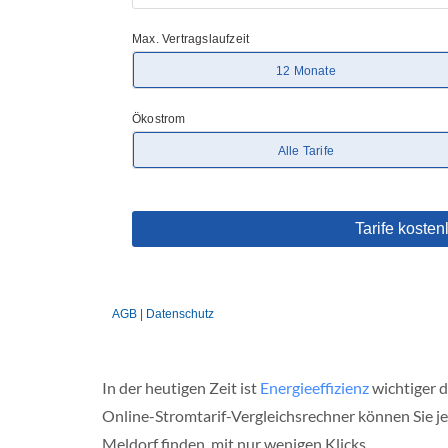
d
e
r
s
a
c
h
s
e
n
N
o
r
d
r
h
e
i
n
-
In der heutigen Zeit ist
Energieeffizienz
wichtiger d
e
Online-Stromtarif-Vergleichsrechner können Sie je
s
t
Meldorf finden, mit nur wenigen Klicks.