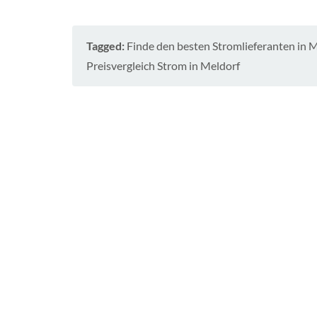
e
n
b
Tagged:
Finde den besten Stromlieferanten in 
u
r
Preisvergleich Strom in Meldorf
g
-
V
o
r
p
o
m
m
e
r
n
S
c
h
l
e
s
w