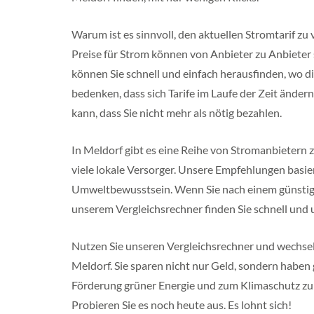
f
a
l
Warum ist es sinnvoll, den aktuellen Stromtarif zu 
e
n
Preise für Strom können von Anbieter zu Anbieter s
können Sie schnell und einfach herausfinden, wo di
R
h
bedenken, dass sich Tarife im Laufe der Zeit ändern
e
kann, dass Sie nicht mehr als nötig bezahlen.
i
n
l
In Meldorf gibt es eine Reihe von Stromanbietern 
a
n
viele lokale Versorger. Unsere Empfehlungen basi
d
P
Umweltbewusstsein. Wenn Sie nach einem günstigen 
f
unserem Vergleichsrechner finden Sie schnell und 
a
l
z
Nutzen Sie unseren Vergleichsrechner und wechsel
M
Meldorf. Sie sparen nicht nur Geld, sondern haben g
e
Förderung grüner Energie und zum Klimaschutz zu l
c
k
Probieren Sie es noch heute aus. Es lohnt sich!
l