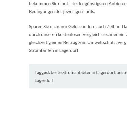
bekommen Sie eine Liste der günstigsten Anbieter. 
e
n
Bedingungen des jeweiligen Tarifs.
b
u
r
Sparen Sie nicht nur Geld, sondern auch Zeit und l
g
durch unseren kostenlosen Vergleichsrechner einfa
-
V
gleichzeitig einen Beitrag zum Umweltschutz. Vergl
o
r
Stromtarifen in Lägerdorf!
p
o
m
m
Tagged:
beste Stromanbieter in Lägerdorf
,
beste
e
Lägerdorf
r
n
S
c
h
l
e
s
w