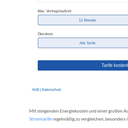
d
e
r
s
a
c
h
s
e
n
N
o
r
d
r
h
e
i
n
-
Mit steigenden Energiekosten und einer großen Aus
e
Stromtarife
regelmäßig zu vergleichen, besonders i
s
t