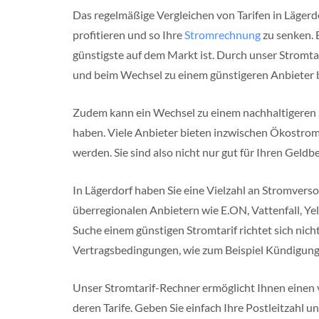
f
Das regelmäßige Vergleichen von Tarifen in Lägerd
a
l
profitieren und so Ihre
Stromrechnung
zu senken. E
e
n
günstigste auf dem Markt ist. Durch unser Stromtar
und beim Wechsel zu einem günstigeren Anbieter 
R
h
e
Zudem kann ein Wechsel zu einem nachhaltigeren S
i
n
haben. Viele Anbieter bieten inzwischen Ökostromt
l
werden. Sie sind also nicht nur gut für Ihren Geldb
a
n
d
In Lägerdorf haben Sie eine Vielzahl an Stromverso
P
f
überregionalen Anbietern wie E.ON, Vattenfall, Ye
a
Suche einem günstigen Stromtarif richtet sich nich
l
z
Vertragsbedingungen, wie zum Beispiel Kündigungs
M
e
Unser Stromtarif-Rechner ermöglicht Ihnen einen 
c
k
deren Tarife. Geben Sie einfach Ihre Postleitzahl 
l