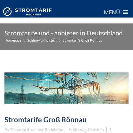
≡
MENÜ
Skip
Stromtarife und - anbieter in Deutschland
to
Homepage
Schleswig-Holstein
Stromtarife Groß Rönnau
content
Stromtarife Groß Rönnau
By
Stromtarifrechner Redaktion
Schleswig-Holstein
1.