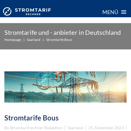
≡
MENÜ
Skip
Stromtarife und - anbieter in Deutschland
to
Homepage
Saarland
Stromtarife Bous
content
Stromtarife Bous
By
Stromtarifrechner Redaktion
Saarland
25. Dezember 2023