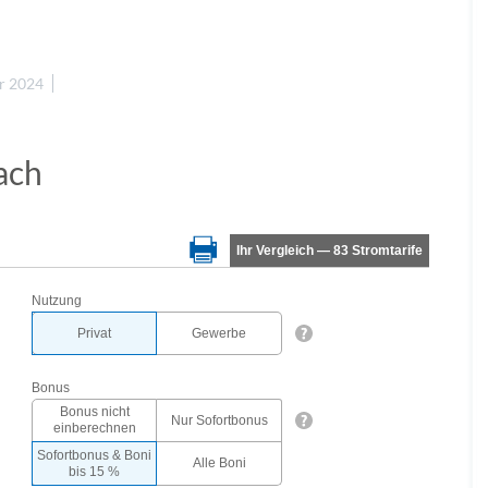
ar 2024
ach