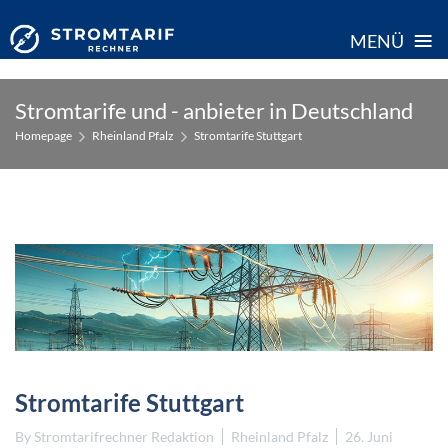
≡
MENÜ
Skip
Stromtarife und - anbieter in Deutschland
to
Homepage
Rheinland Pfalz
Stromtarife Stuttgart
content
Stromtarife Stuttgart
By
Stromtarifrechner Redaktion
Rheinland Pfalz
26. Juni