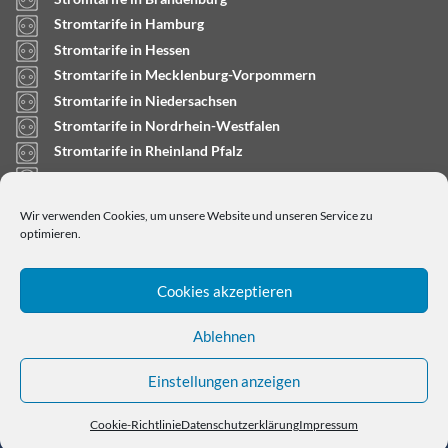
Stromtarife in Hamburg
Stromtarife in Hessen
Stromtarife in Mecklenburg-Vorpommern
Stromtarife in Niedersachsen
Stromtarife in Nordrhein-Westfalen
Stromtarife in Rheinland Pfalz
Stromtarife in Saarland
Stromtarife in Sachsen-Anhalt
Wir verwenden Cookies, um unsere Website und unseren Service zu
Stromtarife in Schleswig-Holstein
optimieren.
Cookies akzeptieren
Ablehnen
Einstellungen anzeigen
Copyright © 2024
stromtarifrechner.org
- Dein
Strompreisvergleich für Deutschland
Cookie-Richtlinie
Datenschutzerklärung
Impressum