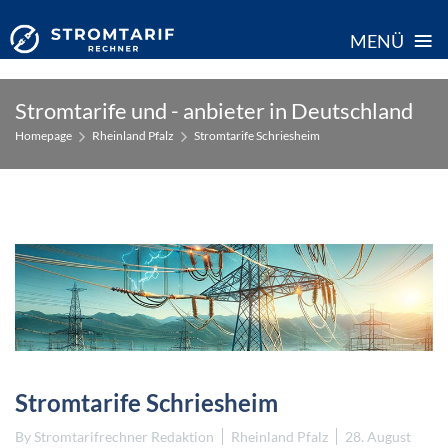
≡
MENÜ
Skip
Stromtarife und - anbieter in Deutschland
to
Homepage
Rheinland Pfalz
Stromtarife Schriesheim
content
Stromtarife Schriesheim
By
Stromtarifrechner Redaktion
Rheinland Pfalz
28. August