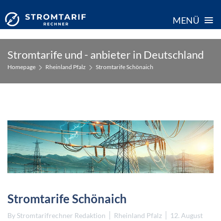
≡
MENÜ
Skip
Stromtarife und - anbieter in Deutschland
to
Homepage
Rheinland Pfalz
Stromtarife Schönaich
content
Stromtarife Schönaich
By
Stromtarifrechner Redaktion
Rheinland Pfalz
12. August