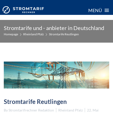
≡
MENÜ
Skip
Stromtarife und - anbieter in Deutschland
to
Homepage
Rheinland Pfalz
Stromtarife Reutlingen
content
Stromtarife Reutlingen
By
Stromtarifrechner Redaktion
Rheinland Pfalz
22. Mai