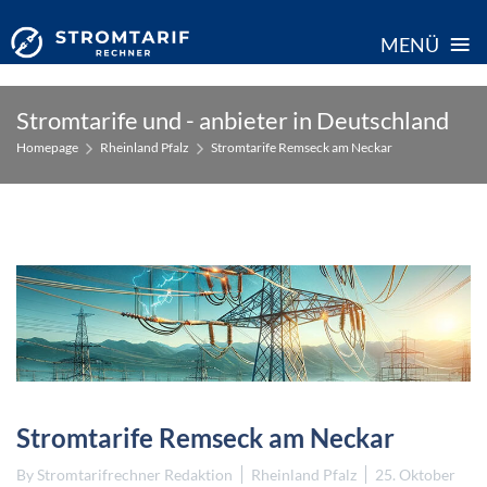
≡
MENÜ
Skip
Stromtarife und - anbieter in Deutschland
to
Homepage
Rheinland Pfalz
Stromtarife Remseck am Neckar
content
Stromtarife Remseck am Neckar
By
Stromtarifrechner Redaktion
Rheinland Pfalz
25. Oktober