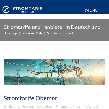
≡
MENÜ
Skip
Stromtarife und - anbieter in Deutschland
to
Homepage
Rheinland Pfalz
Stromtarife Oberrot
content
Stromtarife Oberrot
By
Stromtarifrechner Redaktion
Rheinland Pfalz
4. August