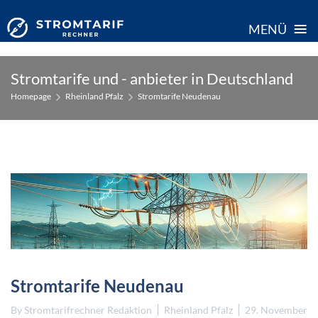
≡
MENÜ
Skip
Stromtarife und - anbieter in Deutschland
to
Homepage
Rheinland Pfalz
Stromtarife Neudenau
content
Stromtarife Neudenau
By
Stromtarifrechner Redaktion
Rheinland Pfalz
29. November