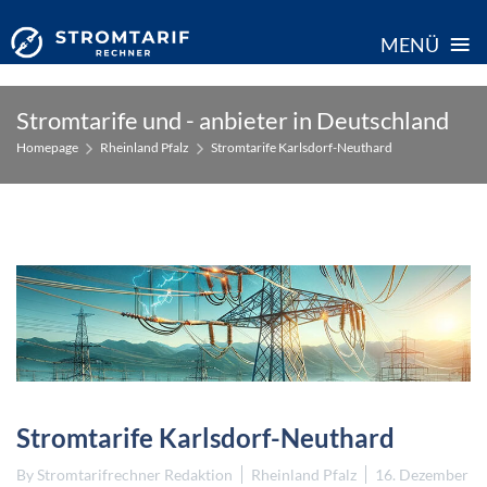
≡
MENÜ
Skip
Stromtarife und - anbieter in Deutschland
to
Homepage
Rheinland Pfalz
Stromtarife Karlsdorf-Neuthard
content
Stromtarife Karlsdorf-Neuthard
By
Stromtarifrechner Redaktion
Rheinland Pfalz
16. Dezember