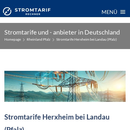
≡
MENÜ
Skip
Stromtarife und - anbieter in Deutschland
to
Homepage
Rheinland Pfalz
Stromtarife Herxheim bei Landau (Pfalz)
content
Stromtarife Herxheim bei Landau
(Pfalz)