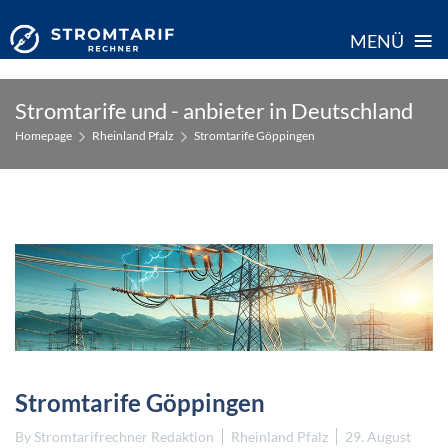
≡
MENÜ
Skip
Stromtarife und - anbieter in Deutschland
to
Homepage
Rheinland Pfalz
Stromtarife Göppingen
content
Stromtarife Göppingen
By
Stromtarifrechner Redaktion
Rheinland Pfalz
29. August