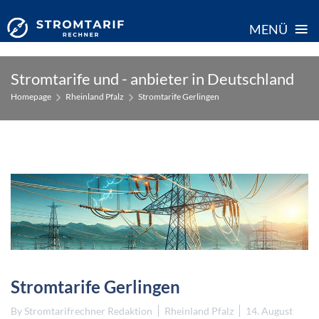
≡
MENÜ
Skip
Stromtarife und - anbieter in Deutschland
to
Homepage
Rheinland Pfalz
Stromtarife Gerlingen
content
Stromtarife Gerlingen
By
Stromtarifrechner Redaktion
Rheinland Pfalz
14. August