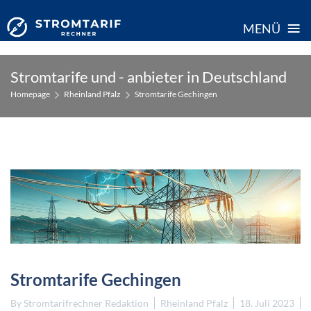
≡
MENÜ
Skip
Stromtarife und - anbieter in Deutschland
to
Homepage
Rheinland Pfalz
Stromtarife Gechingen
content
Stromtarife Gechingen
By
Stromtarifrechner Redaktion
Rheinland Pfalz
18. Juli 2023