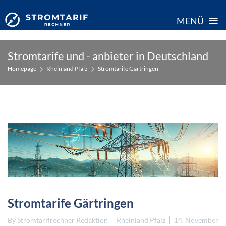
≡
MENÜ
Skip
Stromtarife und - anbieter in Deutschland
to
Homepage
Rheinland Pfalz
Stromtarife Gärtringen
content
Stromtarife Gärtringen
By
Stromtarifrechner Redaktion
Rheinland Pfalz
14. November