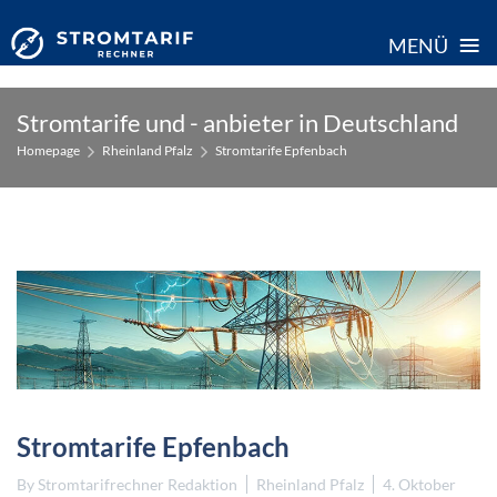
≡
MENÜ
Skip
Stromtarife und - anbieter in Deutschland
to
Homepage
Rheinland Pfalz
Stromtarife Epfenbach
content
Stromtarife Epfenbach
By
Stromtarifrechner Redaktion
Rheinland Pfalz
4. Oktober