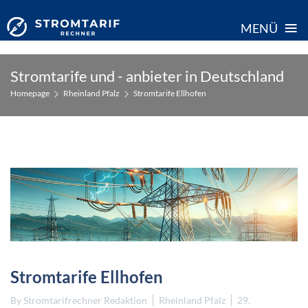
≡
MENÜ
Skip
Stromtarife und - anbieter in Deutschland
to
Homepage
Rheinland Pfalz
Stromtarife Ellhofen
content
Stromtarife Ellhofen
By
Stromtarifrechner Redaktion
Rheinland Pfalz
29.