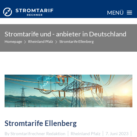
≡
MENÜ
Skip
Stromtarife und - anbieter in Deutschland
to
Homepage
Rheinland Pfalz
Stromtarife Ellenberg
content
Stromtarife Ellenberg
By
Stromtarifrechner Redaktion
Rheinland Pfalz
7. Juni 2023