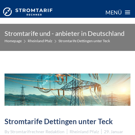
≡
MENÜ
Skip
Stromtarife und - anbieter in Deutschland
to
Homepage
Rheinland Pfalz
Stromtarife Dettingen unter Teck
content
Stromtarife Dettingen unter Teck
By
Stromtarifrechner Redaktion
Rheinland Pfalz
29. Januar