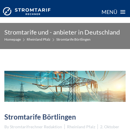
≡
MENÜ
Skip
Stromtarife und - anbieter in Deutschland
to
Homepage
Rheinland Pfalz
Stromtarife Börtlingen
content
Stromtarife Börtlingen
By
Stromtarifrechner Redaktion
Rheinland Pfalz
2. Oktober