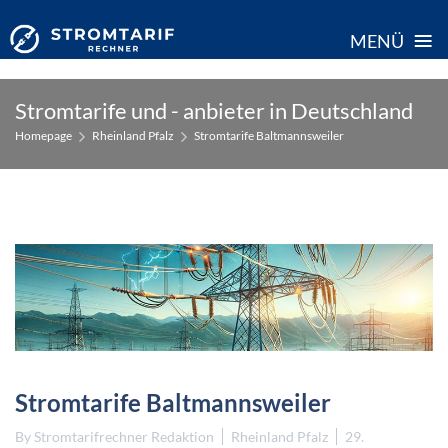
≡
MENÜ
Skip
Stromtarife und - anbieter in Deutschland
to
Homepage
Rheinland Pfalz
Stromtarife Baltmannsweiler
content
Stromtarife Baltmannsweiler
By
Stromtarifrechner Redaktion
Rheinland Pfalz
29.