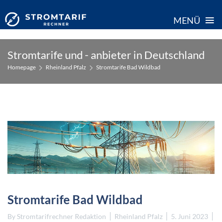
≡
MENÜ
Skip
Stromtarife und - anbieter in Deutschland
to
Homepage
Rheinland Pfalz
Stromtarife Bad Wildbad
content
Stromtarife Bad Wildbad
By
Stromtarifrechner Redaktion
Rheinland Pfalz
5. Juni 2023