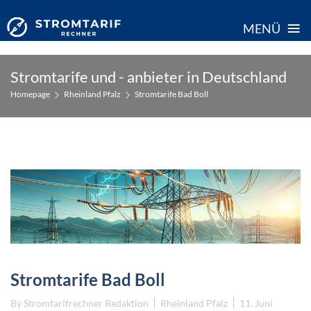
≡
MENÜ
Skip
Stromtarife und - anbieter in Deutschland
to
Homepage
Rheinland Pfalz
Stromtarife Bad Boll
content
Stromtarife Bad Boll
By
Stromtarifrechner Redaktion
Rheinland Pfalz
11. Juni