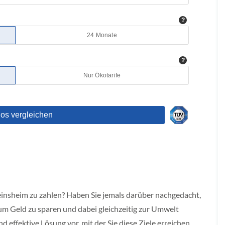
W
einsheim zu zahlen? Haben Sie jemals darüber nachgedacht,
um Geld zu sparen und dabei gleichzeitig zur Umwelt
d effektive Lösung vor, mit der Sie diese Ziele erreichen