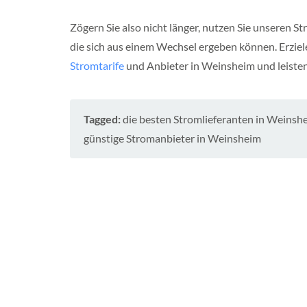
e
n
Zögern Sie also nicht länger, nutzen Sie unseren St
b
die sich aus einem Wechsel ergeben können. Erziele
u
r
Stromtarife
und Anbieter in Weinsheim und leisten 
g
-
V
o
Tagged:
die besten Stromlieferanten in Weinsh
r
p
günstige Stromanbieter in Weinsheim
o
m
m
e
r
n
S
c
h
l
e
s
w