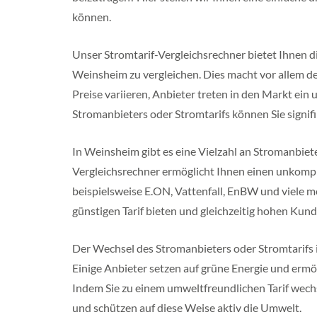
f
a
können.
l
e
n
Unser Stromtarif-Vergleichsrechner bietet Ihnen d
Weinsheim zu vergleichen. Dies macht vor allem de
R
h
Preise variieren, Anbieter treten in den Markt ei
e
Stromanbieters oder Stromtarifs können Sie signifi
i
n
l
In Weinsheim gibt es eine Vielzahl an Stromanbiete
a
n
Vergleichsrechner ermöglicht Ihnen einen unkompl
d
P
beispielsweise E.ON, Vattenfall, EnBW und viele m
f
günstigen Tarif bieten und gleichzeitig hohen Kund
a
l
z
Der Wechsel des Stromanbieters oder Stromtarifs ist
M
Einige Anbieter setzen auf grüne Energie und ermö
e
Indem Sie zu einem umweltfreundlichen Tarif wech
c
k
und schützen auf diese Weise aktiv die Umwelt.
l