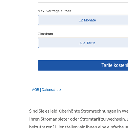
d
e
r
s
a
c
h
s
e
n
N
o
r
d
r
h
e
i
n
-
Sind Sie es leid, überhöhte Stromrechnungen in W
e
Ihren Stromanbieter oder Stromtarif zu wechseln, 
s
t
beizutragen? Hier stellen wir Ihnen eine einfache un