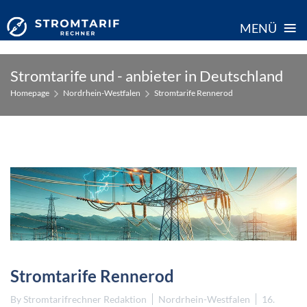
≡
MENÜ
Skip
Stromtarife und - anbieter in Deutschland
to
Homepage
Nordrhein-Westfalen
Stromtarife Rennerod
content
Stromtarife Rennerod
By
Stromtarifrechner Redaktion
Nordrhein-Westfalen
16.