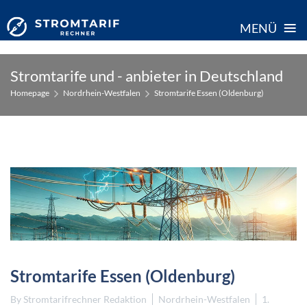
≡
MENÜ
Skip
Stromtarife und - anbieter in Deutschland
to
Homepage
Nordrhein-Westfalen
Stromtarife Essen (Oldenburg)
content
Stromtarife Essen (Oldenburg)
By
Stromtarifrechner Redaktion
Nordrhein-Westfalen
1.