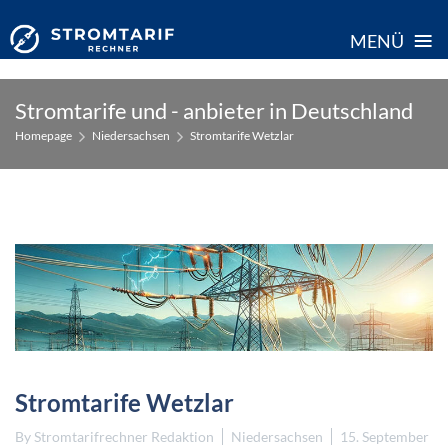
≡
MENÜ
Skip
Stromtarife und - anbieter in Deutschland
to
Homepage
Niedersachsen
Stromtarife Wetzlar
content
Stromtarife Wetzlar
By
Stromtarifrechner Redaktion
Niedersachsen
15. September