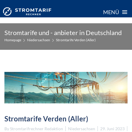
≡
MENÜ
Skip
Stromtarife und - anbieter in Deutschland
to
Homepage
Niedersachsen
Stromtarife Verden (Aller)
content
Stromtarife Verden (Aller)
By
Stromtarifrechner Redaktion
Niedersachsen
29. Juni 2023