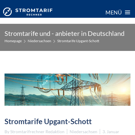
≡
MENÜ
Skip
Stromtarife und - anbieter in Deutschland
to
Homepage
Niedersachsen
Stromtarife Upgant-Schott
content
Stromtarife Upgant-Schott
By
Stromtarifrechner Redaktion
Niedersachsen
3. Januar