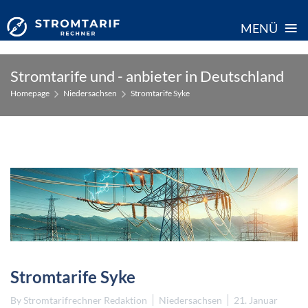
≡
MENÜ
Skip
Stromtarife und - anbieter in Deutschland
to
Homepage
Niedersachsen
Stromtarife Syke
content
Stromtarife Syke
By
Stromtarifrechner Redaktion
Niedersachsen
21. Januar