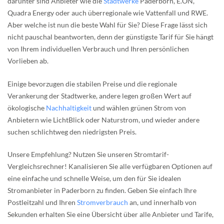
darunter sind Anbieter wie die
Stadtwerke
Paderborn, E.ON,
Quadra Energy oder auch überregionale wie Vattenfall und RWE.
Aber welche ist nun die beste Wahl für Sie? Diese Frage lässt sich
nicht pauschal beantworten, denn der günstigste Tarif für Sie hängt
von Ihrem individuellen Verbrauch und Ihren persönlichen
Vorlieben ab.
Einige bevorzugen die stabilen Preise und die regionale
Verankerung der Stadtwerke, andere legen großen Wert auf
ökologische
Nachhaltigkeit
und wählen grünen Strom von
Anbietern wie LichtBlick oder Naturstrom, und wieder andere
suchen schlichtweg den niedrigsten Preis.
Unsere Empfehlung? Nutzen Sie unseren Stromtarif-
Vergleichsrechner! Kanalisieren Sie alle verfügbaren Optionen auf
eine einfache und schnelle Weise, um den für Sie idealen
Stromanbieter in Paderborn zu finden. Geben Sie einfach Ihre
Postleitzahl und Ihren
Stromverbrauch
an, und innerhalb von
Sekunden erhalten Sie eine Übersicht über alle Anbieter und Tarife,