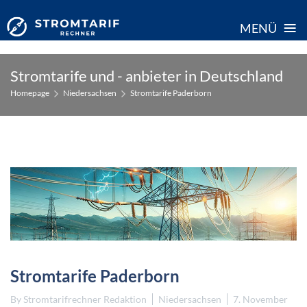
≡
MENÜ
Skip
Stromtarife und - anbieter in Deutschland
to
Homepage
Niedersachsen
Stromtarife Paderborn
content
Stromtarife Paderborn
By
Stromtarifrechner Redaktion
Niedersachsen
7. November